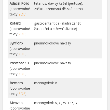
Adacel Polio
tetanus, dávivý kašel (pertuse),
(doprovodné
záškrt, přenosná dětská obrna
texty
ZDE
)
Rotarix
gastroenteritida (akutní zánět
(doprovodné
žaludeční a střevní sliznice)
texty
ZDE
)
Synflorix
pneumokokové nákazy
(doprovodné
texty
ZDE
)
Prevenar 13
pneumokokové nákazy
(doprovodné
texty
ZDE
)
Bexsero
meningokok B
(doprovodné
texty
ZDE
)
Menveo
meningokok A, C, W-135, Y
(doprovodné