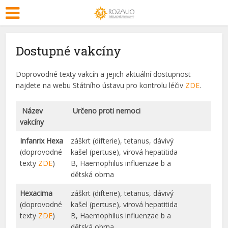
Dostupné vakcíny
Doprovodné texty vakcín a jejich aktuální dostupnost
najdete na webu Státního ústavu pro kontrolu léčiv
ZDE
.
Název
Určeno proti nemoci
vakcíny
Infanrix Hexa
záškrt (difterie), tetanus, dávivý
(doprovodné
kašel (pertuse), virová hepatitida
texty
ZDE
)
B, Haemophilus influenzae b a
dětská obrna
Hexacima
záškrt (difterie), tetanus, dávivý
(doprovodné
kašel (pertuse), virová hepatitida
texty
ZDE
)
B, Haemophilus influenzae b a
dětská obrna