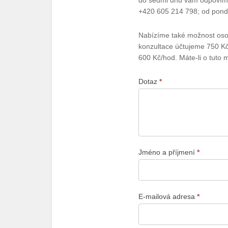
do sedmi dnů vám odpovíme 
poradnu
+420 605 214 798; od pondě
Nabízíme také možnost osobn
konzultace účtujeme 750 Kč
600 Kč/hod. Máte-li o tuto 
Dotaz
*
Jméno a příjmení
*
E-mailová adresa
*