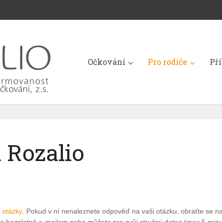
Očkování
Pro rodiče
Př
 Rozalio
í otázky
. Pokud v ní nenaleznete odpověď na vaši otázku, obraťte se na naši poradnu. Nejpozději