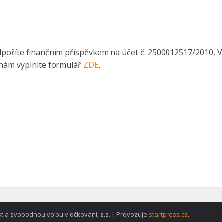
oříte finančním příspěvkem na účet č. 2500012517/2010, V
nám vyplníte formulář
ZDE
.
t a svobodnou volbu v očkování, z.s. | Provozuje
startpress.cz
.