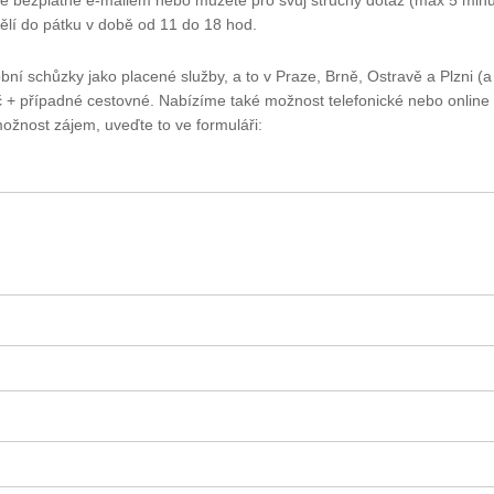
bezplatně e-mailem nebo můžete pro svůj stručný dotaz (max 5 minut)
lí do pátku v době od 11 do 18 hod.
í schůzky jako placené služby, a to v Praze, Brně, Ostravě a Plzni (a 
 + případné cestovné. Nabízíme také možnost telefonické nebo online 
možnost zájem, uveďte to ve formuláři: