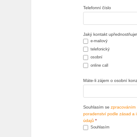
Telefonní číslo
Jaký kontakt upřednostňuj
e-mailový
telefonický
osobní
online call
Máte-li zájem o osobní konz
Souhlasím se
zpracováním 
poradenství podle zásad a 
údajů
*
Souhlasím