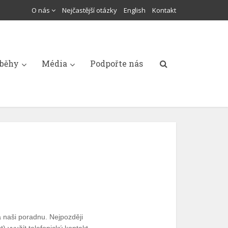
O nás
Nejčastější otázky
English
Kontakt
íběhy
Média
Podpořte nás