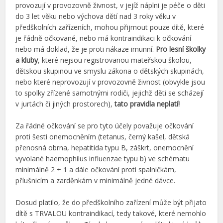
provozují v provozovně živnost, v jejíž náplni je péče o děti
do 3 let věku nebo výchova dětí nad 3 roky věku v
předškolních zařízeních, mohou přijmout pouze dítě, které
je řádně očkované, nebo má kontraindikaci k očkování
nebo má doklad, že je proti nákaze imunní.
Pro lesní školky
a kluby
, které nejsou registrovanou mateřskou školou,
dětskou skupinou ve smyslu zákona o dětských skupinách,
nebo které neprovozují v provozovně živnost (obvykle jsou
to spolky zřízené samotnými rodiči, jejichž děti se scházejí
v jurtách či jiných prostorech),
tato pravidla neplatí!
Za řádné očkování se pro tyto účely považuje očkování
proti šesti onemocněním (tetanus, černý kašel, dětská
přenosná obrna, hepatitida typu B, záškrt, onemocnění
vyvolané haemophilus influenzae typu b) ve schématu
minimálně 2 + 1 a dále očkování proti spalničkám,
příušnicím a zarděnkám v minimálně jedné dávce.
Dosud platilo, že do předškolního zařízení může být přijato
dítě s TRVALOU kontraindikací, tedy takové, které nemohlo