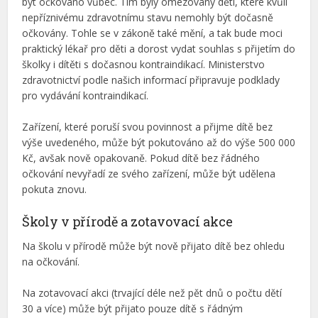
být očkováno vůbec. Tím byly omezovány děti, které kvůli
nepříznivému zdravotnímu stavu nemohly být dočasně
očkovány. Tohle se v zákoně také mění, a tak bude moci
praktický lékař pro děti a dorost vydat souhlas s přijetím do
školky i dítěti s dočasnou kontraindikací. Ministerstvo
zdravotnictví podle našich informací připravuje podklady
pro vydávání kontraindikací.
Zařízení, které poruší svou povinnost a přijme dítě bez
výše uvedeného, může být pokutováno až do výše 500 000
Kč, avšak nově opakovaně. Pokud dítě bez řádného
očkování nevyřadí ze svého zařízení, může být udělena
pokuta znovu.
Školy v přírodě a zotavovací akce
Na školu v přírodě může být nově přijato dítě bez ohledu
na očkování.
Na zotavovací akci (trvající déle než pět dnů o počtu dětí
30 a více) může být přijato pouze dítě s řádným