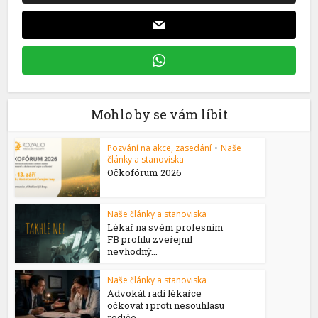
Mohlo by se vám líbit
Pozvání na akce, zasedání
•
Naše
články a stanoviska
Očkofórum 2026
Naše články a stanoviska
Lékař na svém profesním
FB profilu zveřejnil
nevhodný...
Naše články a stanoviska
Advokát radí lékařce
očkovat i proti nesouhlasu
rodiče...