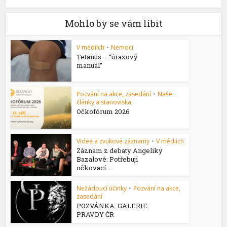
Mohlo by se vám líbit
V médiích
•
Nemoci
Tetanus – “úrazový
manuál”
Pozvání na akce, zasedání
•
Naše
články a stanoviska
Očkofórum 2026
Videa a zvukové záznamy
•
V médiích
Záznam z debaty Angeliky
Bazalové: Potřebují
očkovací...
Nežádoucí účinky
•
Pozvání na akce,
zasedání
POZVÁNKA: GALERIE
PRAVDY ČR