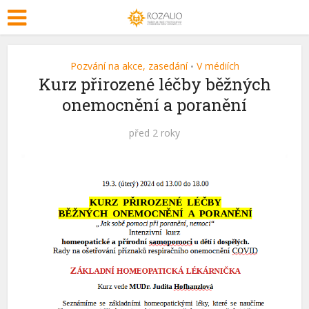
Pozvání na akce, zasedání
V médiích
•
Kurz přirozené léčby běžných
onemocnění a poranění
před 2 roky