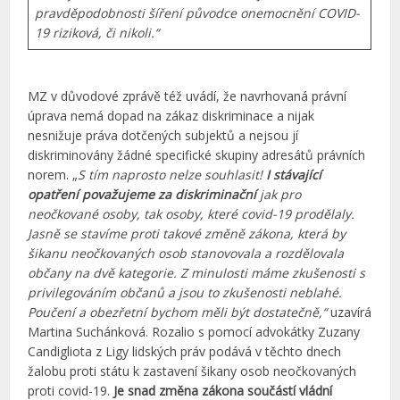
pravděpodobnosti šíření původce onemocnění COVID-
19 riziková, či nikoli.“
MZ v důvodové zprávě též uvádí, že navrhovaná právní
úprava nemá dopad na zákaz diskriminace a nijak
nesnižuje práva dotčených subjektů a nejsou jí
diskriminovány žádné specifické skupiny adresátů právních
norem. „
S tím naprosto nelze souhlasit!
I stávající
opatření považujeme za diskriminační
jak pro
neočkované osoby, tak osoby, které covid-19 prodělaly.
Jasně se stavíme proti takové změně zákona, která by
šikanu neočkovaných osob stanovovala a rozdělovala
občany na dvě kategorie. Z minulosti máme zkušenosti s
privilegováním občanů a jsou to zkušenosti neblahé.
Poučení a obezřetní bychom měli být dostatečně,“
uzavírá
Martina Suchánková. Rozalio s pomocí advokátky Zuzany
Candigliota z Ligy lidských práv podává v těchto dnech
žalobu proti státu k zastavení šikany osob neočkovaných
proti covid-19.
Je snad změna zákona součástí vládní