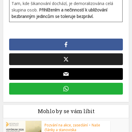
Tam, kde šikanování dochází, je demoralizována celá
skupina osob.
Přihlížením a nečinností k ubližování
bezbranným jedincům se toleruje bezpráví.
Mohlo by se vám líbit
Pozvání na akce, zasedání
•
Naše
články a stanoviska