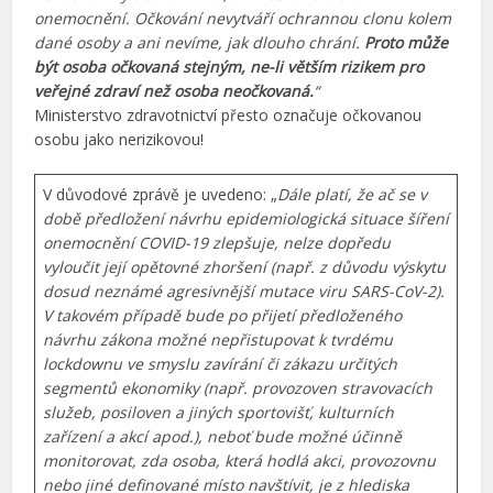
onemocnění. Očkování nevytváří ochrannou clonu kolem
dané osoby a ani nevíme, jak dlouho chrání.
Proto může
být osoba očkovaná stejným, ne-li větším rizikem pro
veřejné zdraví než osoba neočkovaná.
“
Ministerstvo zdravotnictví přesto označuje očkovanou
osobu jako nerizikovou!
V důvodové zprávě je uvedeno: „
Dále platí, že ač se v
době předložení návrhu epidemiologická situace šíření
onemocnění COVID-19 zlepšuje, nelze dopředu
vyloučit její opětovné zhoršení (např. z důvodu výskytu
dosud neznámé agresivnější mutace viru SARS-CoV-2).
V takovém případě bude po přijetí předloženého
návrhu zákona možné nepřistupovat k tvrdému
lockdownu ve smyslu zavírání či zákazu určitých
segmentů ekonomiky (např. provozoven stravovacích
služeb, posiloven a jiných sportovišť, kulturních
zařízení a akcí apod.), neboť bude možné účinně
monitorovat, zda osoba, která hodlá akci, provozovnu
nebo jiné definované místo navštívit, je z hlediska