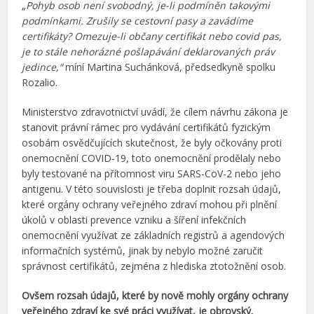
„
Pohyb osob není svobodný, je-li podmíněn takovými
podmínkami. Zrušily se cestovní pasy a zavádíme
certifikáty? Omezuje-li občany certifikát nebo covid pas,
je to stále nehorázné pošlapávání deklarovaných práv
jedince,“
míní Martina Suchánková, předsedkyně spolku
Rozalio.
Ministerstvo zdravotnictví uvádí, že cílem návrhu zákona je
stanovit právní rámec pro vydávání certifikátů fyzickým
osobám osvědčujících skutečnost, že byly očkovány proti
onemocnění COVID‑19, toto onemocnění prodělaly nebo
byly testované na přítomnost viru SARS-CoV-2 nebo jeho
antigenu. V této souvislosti je třeba doplnit rozsah údajů,
které orgány ochrany veřejného zdraví mohou při plnění
úkolů v oblasti prevence vzniku a šíření infekčních
onemocnění využívat ze základních registrů a agendových
informačních systémů, jinak by nebylo možné zaručit
správnost certifikátů, zejména z hlediska ztotožnění osob.
Ovšem rozsah údajů, které by nově mohly orgány ochrany
veřejného zdraví ke své práci využívat, je obrovský.