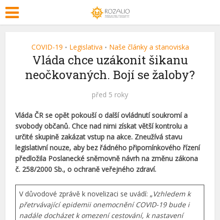
COVID-19
Legislativa
Naše články a stanoviska
•
•
Vláda chce uzákonit šikanu
neočkovaných. Bojí se žaloby?
před 5 roky
Vláda ČR se opět pokouší o další ovládnutí soukromí a
svobody občanů. Chce nad nimi získat větší kontrolu a
určité skupině zakázat vstup na akce.
Zneužívá stavu
legislativní nouze, aby bez řádného připomínkového řízení
předložila Poslanecké sněmovně návrh na změnu zákona
č. 258/2000 Sb., o ochraně veřejného zdraví.
V důvodové zprávě k novelizaci se uvádí: „
Vzhledem k
přetrvávající epidemii onemocnění COVID-19 bude i
nadále docházet k omezení cestování, k nastavení