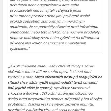
pořadateli nebo organizátorovi akce nebo
provozovateli nebo majiteli veřejnosti jinak
přístupného prostoru nebo jimi pověřené osobě
prokáží způsobem stanoveným mimořádným
opatřením, že se podrobily očkování proti infekčnímu
onemocnění nebo toto infekční onemocnění prodělaly
nebo se podrobily testu nebo vyšetření na přítomnost
původce infekčního onemocnění s negativním
výsledkem.”
„
Jakkoli chápeme snahu vlády chránit životy a zdraví
občanů, v tomto vidíme snahu upevnit si nad nimi
kontrolu a moc.
Místo efektivních postupů reagujících na
situaci chce vláda využít nejjednodušší tvrdá omezení
lidí, jejichž efekt je sporný
,“ vysvětluje Suchánková
z Rozalia a dodává:
„Očkování chrání jen očkovanou
osobu před propuknutím nemoci, případně před těžkým
průběhem. Vakcína však nevytváří slizniční imunitu,
nezabrání vylučování viru, ani zcela nezabrání