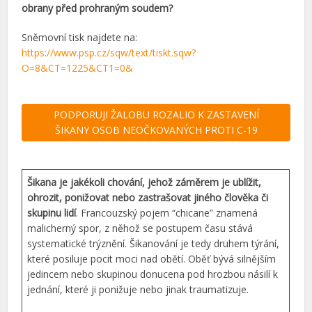
obrany před prohraným soudem?
Sněmovní tisk najdete na:
https://www.psp.cz/sqw/text/tiskt.sqw?
O=8&CT=1225&CT1=0&
PODPORUJI ŽALOBU ROZALIO K ZASTAVENÍ
ŠIKANY OSOB NEOČKOVANÝCH PROTI C-19
Šikana je jakékoli chování, jehož záměrem je ublížit,
ohrozit, ponižovat nebo zastrašovat jiného člověka či
skupinu lidí
. Francouzský pojem “chicane” znamená
malicherný spor, z něhož se postupem času stává
systematické trýznění. Šikanování je tedy druhem týrání,
které posiluje pocit moci nad obětí. Oběť bývá silnějším
jedincem nebo skupinou donucena pod hrozbou násilí k
jednání, které ji ponižuje nebo jinak traumatizuje.