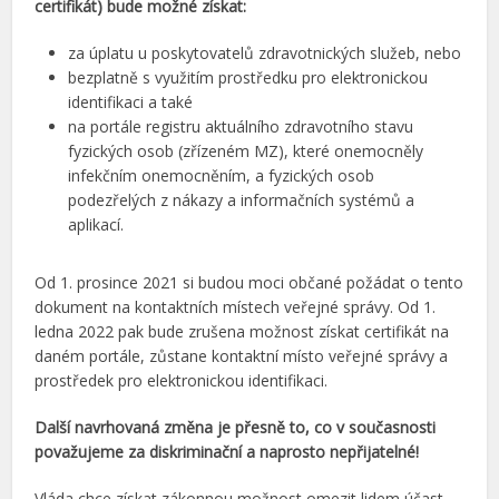
certifikát) bude možné získat:
za úplatu u poskytovatelů zdravotnických služeb, nebo
bezplatně s využitím prostředku pro elektronickou
identifikaci a také
na portále registru aktuálního zdravotního stavu
fyzických osob (zřízeném MZ), které onemocněly
infekčním onemocněním, a fyzických osob
podezřelých z nákazy a informačních systémů a
aplikací.
Od 1. prosince 2021 si budou moci občané požádat o tento
dokument na kontaktních místech veřejné správy. Od 1.
ledna 2022 pak bude zrušena možnost získat certifikát na
daném portále, zůstane kontaktní místo veřejné správy a
prostředek pro elektronickou identifikaci.
Další navrhovaná změna je přesně to, co v současnosti
považujeme za diskriminační a naprosto nepřijatelné!
Vláda chce získat zákonnou možnost omezit lidem účast