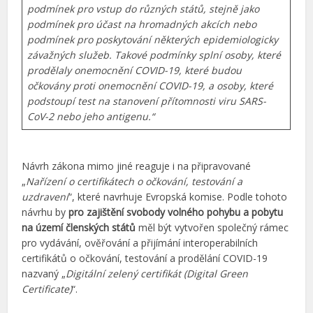
podmínek pro vstup do různých států, stejně jako
podmínek pro účast na hromadných akcích nebo
podmínek pro poskytování některých epidemiologicky
závažných služeb. Takové podmínky splní osoby, které
prodělaly onemocnění COVID-19, které budou
očkovány proti onemocnění COVID-19, a osoby, které
podstoupí test na stanovení přítomnosti viru SARS-
CoV-2 nebo jeho antigenu.“
Návrh zákona mimo jiné reaguje i na připravované
„
Nařízení o certifikátech o očkování, testování a
uzdravení
“, které navrhuje Evropská komise. Podle tohoto
návrhu by
pro zajištění svobody volného pohybu a pobytu
na území členských států
měl být vytvořen společný rámec
pro vydávání, ověřování a přijímání interoperabilních
certifikátů o očkování, testování a prodělání COVID-19
nazvaný „
Digitální zelený certifikát (Digital Green
Certificate)
“.