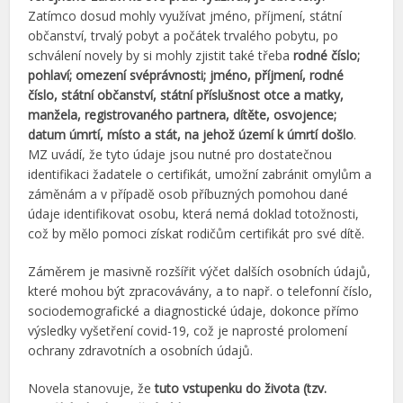
Zatímco dosud mohly využívat jméno, příjmení, státní
občanství, trvalý pobyt a počátek trvalého pobytu, po
schválení novely by si mohly zjistit také třeba
rodné číslo;
pohlaví; omezení svéprávnosti; jméno, příjmení, rodné
číslo, státní občanství, státní příslušnost otce a matky,
manžela, registrovaného partnera, dítěte, osvojence;
datum úmrtí, místo a stát, na jehož území k úmrtí došlo
.
MZ uvádí, že tyto údaje jsou nutné pro dostatečnou
identifikaci žadatele o certifikát, umožní zabránit omylům a
záměnám a v případě osob příbuzných pomohou dané
údaje identifikovat osobu, která nemá doklad totožnosti,
což by mělo pomoci získat rodičům certifikát pro své dítě.
Záměrem je masivně rozšířit výčet dalších osobních údajů,
které mohou být zpracovávány, a to např. o telefonní číslo,
sociodemografické a diagnostické údaje, dokonce přímo
výsledky vyšetření covid-19, což je naprosté prolomení
ochrany zdravotních a osobních údajů.
Novela stanovuje, že
tuto vstupenku do života (tzv.