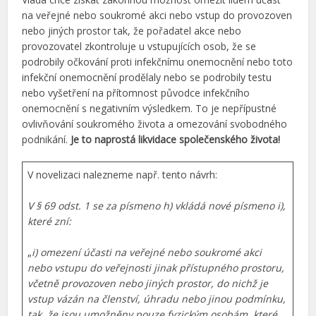
na veřejné nebo soukromé akci nebo vstup do provozoven
nebo jiných prostor tak, že pořadatel akce nebo
provozovatel zkontroluje u vstupujících osob, že se
podrobily očkování proti infekčnímu onemocnění nebo toto
infekční onemocnění prodělaly nebo se podrobily testu
nebo vyšetření na přítomnost původce infekčního
onemocnění s negativním výsledkem. To je nepřípustné
ovlivňování soukromého života a omezování svobodného
podnikání.
Je to naprostá likvidace společenského života!
V novelizaci nalezneme např. tento návrh:
V § 69 odst. 1 se za písmeno h) vkládá nové písmeno i),
které zní:
„
i) omezení účasti na veřejné nebo soukromé akci
nebo vstupu do veřejnosti jinak přístupného prostoru,
včetně provozoven nebo jiných prostor, do nichž je
vstup vázán na členství, úhradu nebo jinou podmínku,
tak, že jsou umožněny pouze fyzickým osobám, které