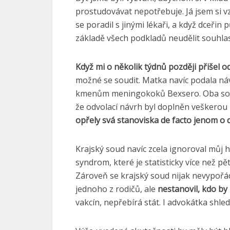
prostudovávat nepotřebuje. Já jsem si vz
se poradil s jinými lékaři, a když dceři
základě všech podkladů neudělit souhlas 
Když mi o několik týdnů později přišel o
možné se soudit. Matka navíc podala náv
kmenům meningokoků Bexsero. Oba soudy 
že odvolací návrh byl doplněn veškero
opřely svá stanoviska de facto jenom o d
Krajský soud navíc zcela ignoroval můj h
syndrom, které je statisticky více než 
Zároveň se krajský soud nijak nevypořád
jednoho z rodičů, ale
nestanovil, kdo by
vakcín, nepřebírá stát. I advokátka shle