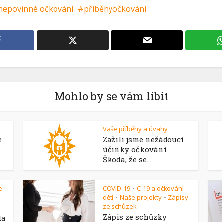
nepovinné očkování
příběhyočkování
Mohlo by se vám líbit
Vaše příběhy a úvahy
e
Zažili jsme nežádoucí
účinky očkování.
Škoda, že se...
e
COVID-19
C-19 a očkování
•
dětí
Naše projekty
Zápisy
•
•
ze schůzek
Zápis ze schůzky
ta