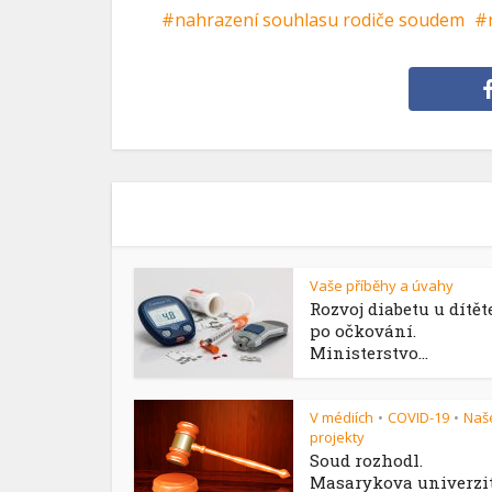
nahrazení souhlasu rodiče soudem
Vaše příběhy a úvahy
Rozvoj diabetu u dítět
po očkování.
Ministerstvo...
V médiích
COVID-19
Naš
•
•
projekty
Soud rozhodl.
Masarykova univerzi