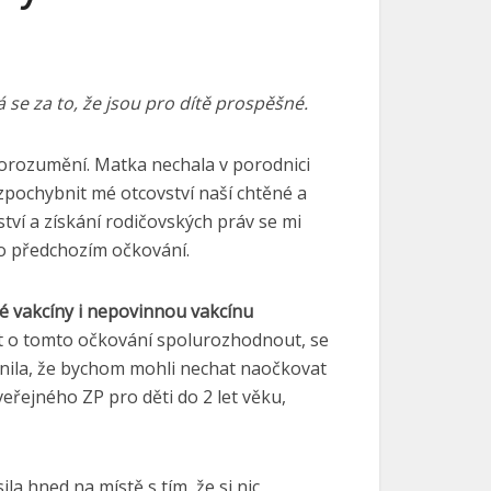
 se za to, že jsou pro dítě prospěšné.
dorozumění. Matka nechala v porodnici
zpochybnit mé otcovství naší chtěné a
tví a získání rodičovských práv se mi
 o předchozím očkování.
 vakcíny i nepovinnou vakcínu
t o tomto očkování spolurozhodnout, se
ínila, že bychom mohli nechat naočkovat
řejného ZP pro děti do 2 let věku,
la hned na místě s tím, že si nic