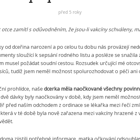
před 5 roky
 otce zamítl s odůvodněním, že jsou-li vakcíny schváleny, má
ky od dceřina narození a po celou tu dobu nás provázejí ne
nty sloužící k sepsání rodného listu a posléze se snažila 
em musel požádat soudní cestou. Rozsudek určující mé otcovs
ěsíců, tudíž jsem neměl možnost spolurozhodovat o péči ani
ční prohlídce, naše
dcerka měla naočkované všechny povinné
 dvě dávky byly naočkovány v době, kdy jsem neměl možnos
měř před naším odchodem z ordinace se lékařka mezi řečí zm
erá v té době byla nově zařazena mezi vakcíny hrazené z ve
vědět.
u doma zjistili potřebné informace, matka očkování odsouhlasi