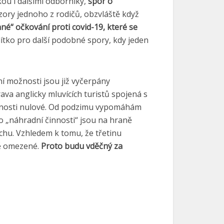
kou i dalšími odborníky,
spor o
zory jednoho z rodičů, obzvláště když
é“ očkování proti covid-19, které se
ítko pro další podobné spory, kdy jeden
í možnosti jsou již vyčerpány
va anglicky mluvících turistů spojená s
činnosti nulové. Od podzimu vypomáhám
o „náhradní činnosti“ jsou na hraně
chu. Vzhledem k tomu, že třetinu
ě omezené.
Proto budu vděčný za