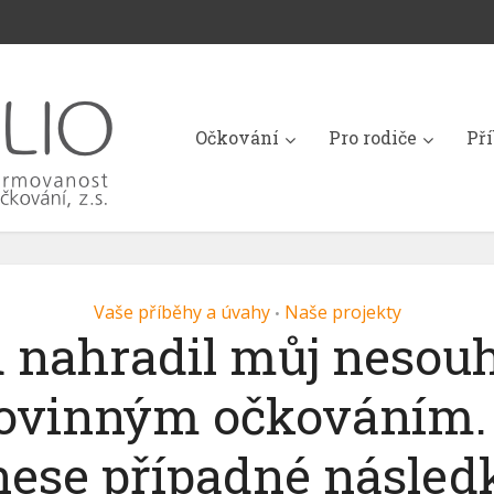
Očkování
Pro rodiče
Př
Vaše příběhy a úvahy
Naše projekty
•
 nahradil můj nesouh
ovinným očkováním.
ese případné násled