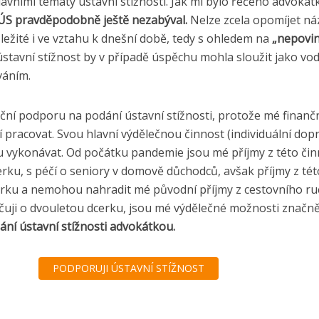
avními tématy ústavní stížnosti. Jak mi bylo řečeno advokát
 ÚS pravděpodobně ještě nezabýval.
Nelze zcela opomíjet ná
ůležité i ve vztahu k dnešní době, tedy s ohledem na
„nepovinn
stavní stížnost by v případě úspěchu mohla sloužit jako vod
váním.
ční podporu na podání ústavní stížnosti, protože mé finančn
pracovat. Svou hlavní výdělečnou činnost (individuální dopra
ohu vykonávat. Od počátku pandemie jsou mé příjmy z této 
ku, s péčí o seniory v domově důchodců, avšak příjmy z tét
cerku a nemohou nahradit mé původní příjmy z cestovního ru
čuji o dvouletou dcerku, jsou mé výdělečné možnosti značn
ání ústavní stížnosti advokátkou.
PODPORUJI ÚSTAVNÍ STÍŽNOST