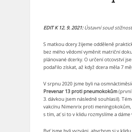
EDIT K 12. 9. 2021:
Ústavní soud stížnost
S matkou dcery žijeme odděleně praktic
bez mého vědomí vyměnit matriční dokume
plánované dcerky. O určení otcovství js
podařilo získat, až když dcera měla 7 m
V srpnu 2020 jsme byli na osmnáctiměsí
Prevenar 13 proti pneumokokům
(první
3. dávkou jsem následně souhlasil). Té
vakcínu Nimenrix proti meningokokům, kt
s tím, ať si to v klidu rozmyslíme a dáme 
Byť jsme byli vyzváni, abychom si v klid