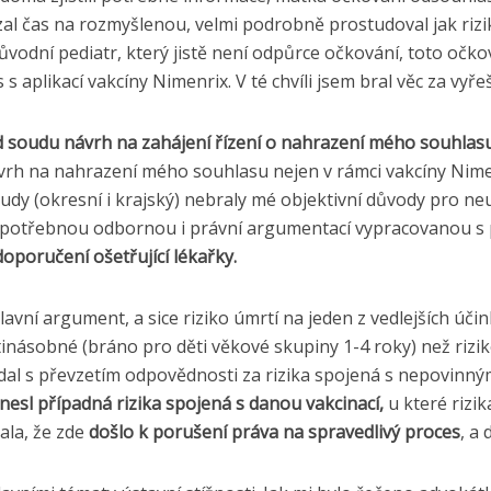
al čas na rozmyšlenou, velmi podrobně prostudoval jak rizik
n původní pediatr, který jistě není odpůrce očkování, toto oč
s aplikací vakcíny Nimenrix. V té chvíli jsem bral věc za vyř
d soudu návrh na zahájení řízení o nahrazení mého souhlasu,
rh na nahrazení mého souhlasu nejen v rámci vakcíny Nimenri
(okresní i krajský) nebraly mé objektivní důvody pro neudě
u potřebnou odbornou i právní argumentací vypracovanou s
oporučení ošetřující lékařky.
lavní argument, a sice riziko úmrtí na jeden z vedlejších ú
pětinásobné (bráno pro děti věkové skupiny 1-4 roky) než r
al s převzetím odpovědnosti za rizika spojená s nepovinným
 nesl případná rizika spojená s danou vakcinací,
u které rizik
dala, že zde
došlo k porušení práva na spravedlivý proces
, a