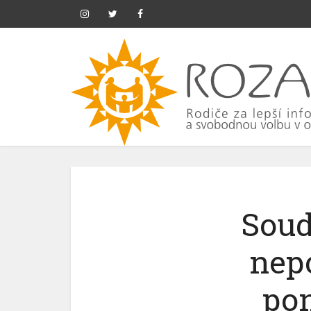
Soud
nep
pon