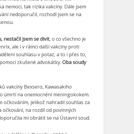
a nemoci, tak rizika vakcíny. Dále jsem
kování nedoporučil, rozhodl jsem se na
ešenou.
 nestačil jsem se divit
, o co všechno je
x, ale i v rámci další vakcíny proti
lení souhlasu v potaz, a to i přes to,
 pomocí zkušené advokátky.
Oba soudy
činků vakcíny Bexsero, Kawasakiho
iziko úmrtí na onemocnění meningokokem.
 očkováním, jelikož nahradil souhlas za
a očkování, na rozdíl od povinných
 doporučila mi obrátit se na Ústavní soud.