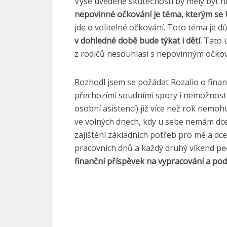
Výše uvedené skutečnosti by měly být hl
nepovinné očkování je téma, kterým se
jde o volitelné očkování. Toto téma je d
v dohledné době bude týkat i dětí.
Tato ú
z rodičů nesouhlasí s nepovinným očko
Rozhodl jsem se požádat Rozalio o finan
přechozími soudními spory i nemožností 
osobní asistencí) již více než rok nem
ve volných dnech, kdy u sebe nemám dcer
zajištění základních potřeb pro mě a d
pracovních dnů a každý druhý víkend pe
finanční příspěvek na vypracování a pod