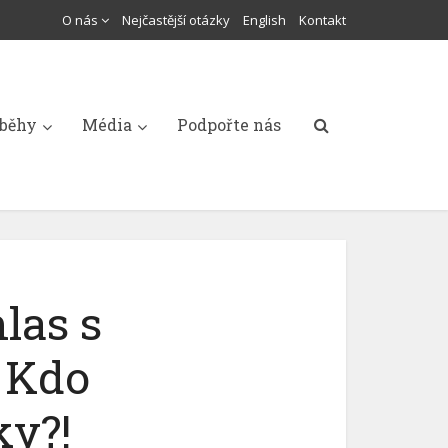
O nás
Nejčastější otázky
English
Kontakt
íběhy
Média
Podpořte nás
las s
 Kdo
ky?!