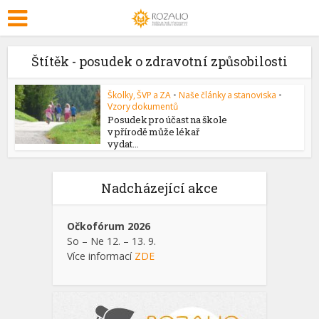
Štítěk - posudek o zdravotní způsobilosti
Školky, ŠVP a ZA
•
Naše články a stanoviska
•
Vzory dokumentů
Posudek pro účast na škole
v přírodě může lékař
vydat...
Nadcházející akce
Očkofórum 2026
So – Ne 12. – 13. 9.
Více informací
ZDE