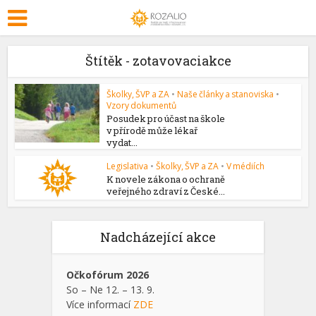
Štítěk - zotavovaciakce
Školky, ŠVP a ZA
•
Naše články a stanoviska
•
Vzory dokumentů
Posudek pro účast na škole
v přírodě může lékař
vydat...
Legislativa
•
Školky, ŠVP a ZA
•
V médiích
K novele zákona o ochraně
veřejného zdraví z České...
Nadcházející akce
Očkofórum 2026
So – Ne 12. – 13. 9.
Více informací
ZDE