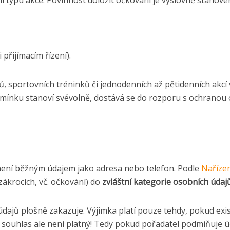
í typu akce. Povinnost doložit očkování je výslovně stanov
přijímacím řízení).
, sportovních tréninků či jednodenních až pětidenních akcí
mínku stanoví svévolně, dostává se do rozporu s ochranou o
 není běžným údajem jako adresa nebo telefon. Podle
Nařízen
zákrocích, vč. očkování) do
zvláštní kategorie osobních údaj
údajů plošně zakazuje. Výjimka platí pouze tehdy, pokud ex
 souhlas ale není platný! Tedy pokud pořadatel podmiňuje ú