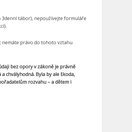
n 3denní tábor), nepoužívejte formuláře
i).
kt nemáte právo do tohoto vztahu
 údaji bez opory v zákoně je právně
 a chvályhodná. Byla by ale škoda,
 pořadatelům rozvahu – a dětem i