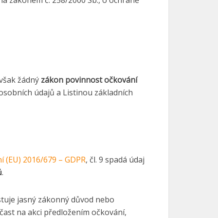
ena zákonem č. 258/2000 Sb., o ochraně
 však žádný
zákon povinnost očkování
sobních údajů a Listinou základních
í (EU) 2016/679 – GDPR
, čl. 9 spadá údaj
ů
.
istuje jasný zákonný důvod nebo
čast na akci předložením očkování,