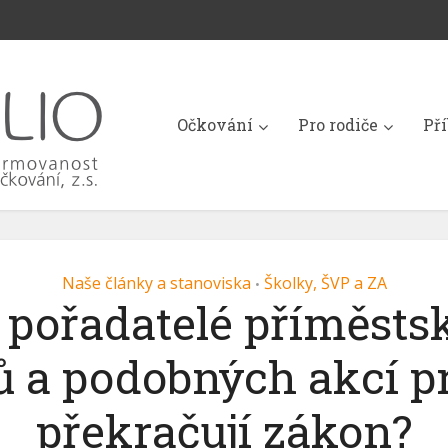
Očkování
Pro rodiče
Př
Naše články a stanoviska
Školky, ŠVP a ZA
•
 pořadatelé příměsts
ů a podobných akcí pr
překračují zákon?