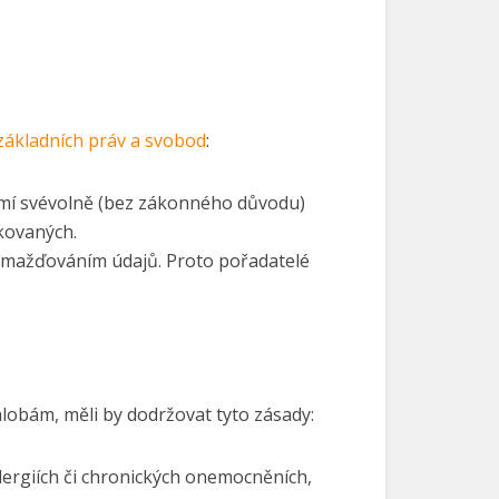
 základních práv a svobod
:
 nesmí svévolně (bez zákonného důvodu)
kovaných.
romažďováním údajů. Proto pořadatelé
obám, měli by dodržovat tyto zásady:
lergiích či chronických onemocněních,