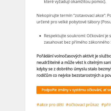
které vyžadují okamžitou pomoc).
Nekopírujte termín “zotavovací akce”: P
určené pro velké pobytové tábory (Posude
Respektujte soukromí: Očkování je 
zasahovat bez přímého zákonného 
Pořádání volnočasových aktivit je službo
neudržitelné a může vést k citelným sa
kdyby se z dobrého úmyslu stalo bezmyš
rodičům co nejvíce bezstarostných a pov
Podpořte změny v systému očkování, ať se
akce pro děti
očkovací průkaz
pří