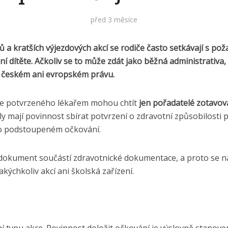
před 3 měsíce
 a kratších výjezdových akcí se rodiče často setkávají s p
í dítěte. Ačkoliv se to může zdát jako běžná administrativ
 českém ani evropském právu.
e potvrzeného lékařem mohou chtít
jen pořadatelé zotavova
oly mají povinnost sbírat potvrzení o zdravotní způsobilosti p
 o podstoupeném očkování.
dokument součástí zdravotnické dokumentace, a proto se na 
akýchkoliv akcí ani školská zařízení.