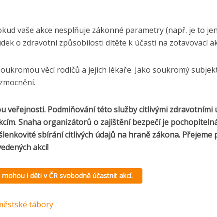
okud vaše akce nesplňuje zákonné parametry (např. je to je
k o zdravotní způsobilosti dítěte k účasti na zotavovací akc
soukromou věcí rodičů a jejich lékaře. Jako soukromý subje
zmocnění.
u veřejnosti. Podmiňování této služby citlivými zdravotními
nkcím
.
Snaha organizátorů o zajištění bezpečí je pochopitelná
lenkovité sbírání citlivých údajů na hraně zákona. Přejeme
edených akcí!
 mohou i děti v ČR svobodně
účastnit akcí.
městské tábory