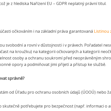
což je z hlediska Nařízení EU – GDPR neplatný právní titul.
účasti očkováním i na základní práva garantovaná
Listinou
dé jsou svobodní a rovní v důstojnosti i v právech. Pořadatel
účast na kroužku) na kategorii očkovaných a kategorii neoč
knutelnost osoby a ochranu soukromí před neoprávněným sh
konné opory a podmiňovat jimi přijetí a přístup ke službě.
ovat správně?
utám od Úřadu pro ochranu osobních údajů (ÚOOÚ) nebo žal
 co skutečně potřebujete pro bezpečnost (např. informaci o a