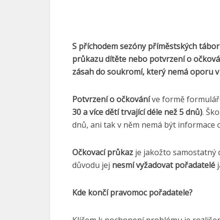
S příchodem sezóny příměstských táborů
průkazu dítěte nebo potvrzení o očkován
zásah do soukromí, který nemá oporu v
Potvrzení o očkování
ve formě formulář
30 a více dětí trvající déle než 5 dnů)
. Šk
dnů, ani tak v něm nemá být informace
Očkovací průkaz
je jakožto samostatný 
důvodu jej
nesmí vyžadovat pořadatelé
j
Kde končí pravomoc pořadatele?