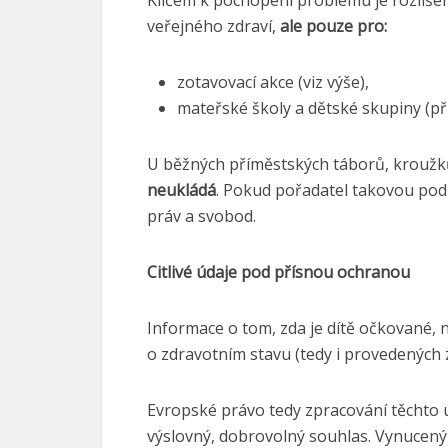
Klíčem k pochopení problému je rozlišen
veřejného zdraví,
ale pouze pro:
zotavovací akce (viz výše),
mateřské školy a dětské skupiny (při 
U běžných příměstských táborů, kroužků
neukládá
. Pokud pořadatel takovou pod
práv a svobod.
Citlivé údaje pod přísnou ochranou
Informace o tom, zda je dítě očkované,
o zdravotním stavu (tedy i provedených 
Evropské právo tedy zpracování těchto 
výslovný, dobrovolný souhlas. Vynucený