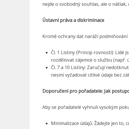
nejde o svobodný souhlas, ale o nátlak, 
Ústavní práva a diskriminace
Kromě ochrany dat naráží podmiňování 
Čl. 1 Listiny (Princip rovnosti): Li
rozdělovat zájemce o službu (např. 
Čl. 7 a 10 Listiny: Zaručují nedot
nesmí vyžadovat citlivé údaje bez zá
Doporučení pro pořadatele: Jak postup
Aby se pořadatelé vyhnuli vysokým pok
Minimalizace údajů: Žádejte jen to,