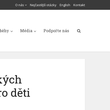
O nás
Nejčastější otázky
English
Kontakt
íběhy
Média
Podpořte nás
kých
o děti