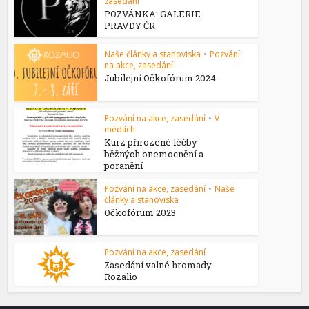
zasedání
POZVÁNKA: GALERIE
PRAVDY ČR
Naše články a stanoviska
•
Pozvání
na akce, zasedání
Jubilejní Očkofórum 2024
Pozvání na akce, zasedání
•
V
médiích
Kurz přirozené léčby
běžných onemocnění a
poranění
Pozvání na akce, zasedání
•
Naše
články a stanoviska
Očkofórum 2023
Pozvání na akce, zasedání
Zasedání valné hromady
Rozalio