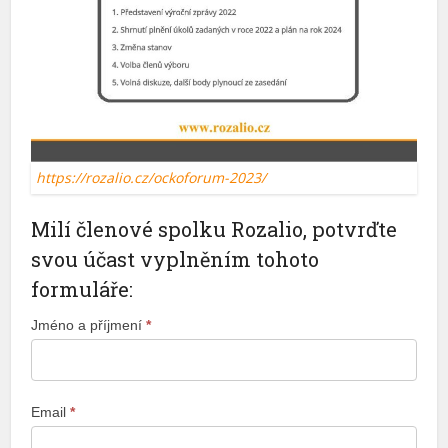
https://rozalio.cz/ockoforum-2023/
Milí členové spolku Rozalio, potvrďte
svou účast vyplněním tohoto
formuláře:
Potvrzení
Jméno a příjmení
*
účasti
na
zasedání
valné
Email
*
hromady