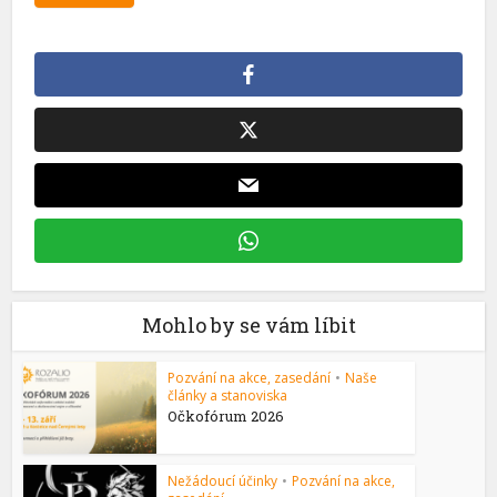
Mohlo by se vám líbit
Pozvání na akce, zasedání
•
Naše
články a stanoviska
Očkofórum 2026
Nežádoucí účinky
•
Pozvání na akce,