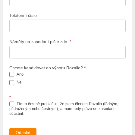
2023
Telefonní číslo
Náměty na zasedání pište zde:
*
Chcete kandidovat do výboru Rozalio?
*
Ano
Ne
*
Tímto čestně prohlašuji, že jsem členem Rozalia (řádným,
přidruženým nebo čestným), a mám tedy právo se zasedání
účastnit.
Odeslat