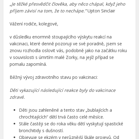
„Je těžké přesvědčit člověka, aby něco chápal, když jeho
příjem závisí na tom, že to nechápe.”
Upton Sinclair
Vážení rodiče, kolegové,
v důsledku enormně stoupajícího výskytu reakcí na
vakcinaci, které denně pozoruji ve své poradně, jsem se
znovu rozhodla oslovit vás, podobně jako na začátku roku
v souvislosti s úmrtím malé Zorky, na jejíž případ se
pomalu zapomíná.
Běžný vývoj zdravotního stavu po vakcinaci:
Děti vykazující následující reakce byly do vakcinace
zdravé.
Děti jsou zahleněné a tento stav „bublajících a
chrochtajících“ dětí trvá často celé měsíce.
Stále častěji se do roka věku dětí vyskytují spastické
bronchitidy s dušností.
Objevuje se ekzém v nerůznější škále projevů. Od