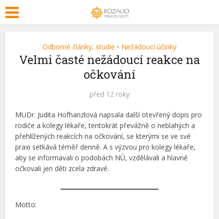
Odborné články, studie
Nežádoucí účinky
•
Velmi časté nežádoucí reakce na
očkování
před 12 roky
MUDr. Judita Hofhanzlová napsala další otevřený dopis pro
rodiče a kolegy lékaře, tentokrát převážně o neblahých a
přehlížených reakcích na očkování, se kterými se ve své
praxi setkává téměř denně. A s výzvou pro kolegy lékaře,
aby se informavali o podobách NÚ, vzdělávali a hlavně
očkovali jen děti zcela zdravé.
Motto: