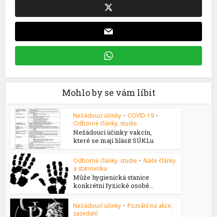
Mohlo by se vám líbit
Nežádoucí účinky
•
COVID-19
•
Odborné články, studie
Nežádoucí účinky vakcín,
které se mají hlásit SÚKLu
Odborné články, studie
•
Naše články
a stanoviska
Může hygienická stanice
konkrétní fyzické osobě...
Nežádoucí účinky
•
Pozvání na akce,
zasedání