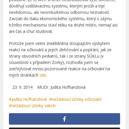
důvěřují vzdělávacímu systému, kterým prošli a trpí
nevědomou, ale neomluvitelnou odbornou neznalostí.
Zavzati do tlaku ekonomického systému, který v zájmu
tržního mechanismu staví etiku na druhé místo, nemají asi
ani čas a chuť studovat.
Protože jsem velmi zneklidněna stoupajícím výskytem
reakcí na očkování a jejich zlehčování a popírání, jak ze
strany obvodních pediatrů, tak i ze strany SÚKLu (v
souvislosti s případem Zorky), rozhodla jsem se
zveřejňovat mnou pozorované reakce na očkování na
mých stránkách
zde
.
23. 9. 2014 MUDr. Judita Hofhanzlová
Judita Hofhanzlová
nežádoucí účinky očkování
nežádoucí účinky vakcín