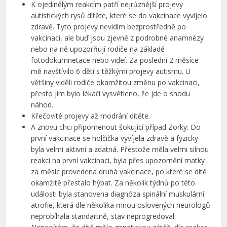
K ojedinělým reakcím patří nejrůznější projevy
autistických rysů dítěte, které se do vakcinace vyvíjelo
zdravě. Tyto projevy nevidím bezprostředně po
vakcinaci, ale buď jsou zjevné z podrobné anamnézy
nebo na ně upozorňují rodiče na základě
fotodokumnetace nebo videí. Za poslední 2 měsíce
mě navštívilo 6 dětí s těžkými projevy autismu. U
většiny viděli rodiče okamžitou změnu po vakcinaci,
přesto jim bylo lékaři vysvětleno, že jde o shodu
náhod.
Křečovité projevy až modrání dítěte.
A znovu chci připomenout šokující případ Zorky: Do
první vakcinace se holčička vyvíjela zdravě a fyzicky
byla velmi aktivní a zdatná. Přestože měla velmi silnou
reakci na první vakcinaci, byla přes upozornění matky
za měsíc provedena druhá vakcinace, po které se dítě
okamžitě přestalo hýbat. Za několik týdnů po této
události byla stanovena diagnóza spinální muskulární
atrofie, která dle několika mnou oslovených neurologů
neprobíhala standartně, stav neprogredoval.