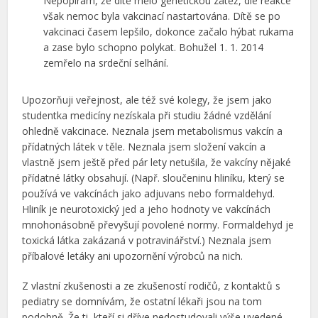
Nepopírám, že dítě mělo genetickou zátěž, dle reakce
však nemoc byla vakcinací nastartována. Dítě se po
vakcinaci časem lepšilo, dokonce začalo hýbat rukama
a zase bylo schopno polykat. Bohužel 1. 1. 2014
zemřelo na srdeční selhání.
Upozorňuji veřejnost, ale též své kolegy, že jsem jako
studentka medicíny nezískala při studiu žádné vzdělání
ohledně vakcinace. Neznala jsem metabolismus vakcín a
přídatných látek v těle. Neznala jsem složení vakcín a
vlastně jsem ještě před pár lety netušila, že vakcíny nějaké
přídatné látky obsahují. (Např. sloučeninu hliníku, který se
používá ve vakcínách jako adjuvans nebo formaldehyd.
Hliník je neurotoxický jed a jeho hodnoty ve vakcínách
mnohonásobně převyšují povolené normy. Formaldehyd je
toxická látka zakázaná v potravinářství.) Neznala jsem
příbalové letáky ani upozornění výrobců na nich.
Z vlastní zkušenosti a ze zkušeností rodičů, z kontaktů s
pediatry se domnívám, že ostatní lékaři jsou na tom
podobně. Že ti, kteří si dříve nedostudovali výše uvedené,