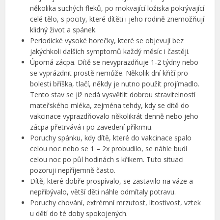
několika suchých fleků, po mokvající ložiska pokrývající
celé tělo, s pocity, které dítěti i jeho rodině znemožňují
klidný život a spánek.
Periodické vysoké horečky, které se objevují bez
jakýchkoli dalších symptomů každý měsíc i častěji.
Úporná zácpa. Dítě se nevyprazdňuje 1-2 týdny nebo
se vyprázdnit prostě nemůže. Několik dní křičí pro
bolesti bříška, tlačí, někdy je nutno použít projímadlo.
Tento stav se již nedá vysvětlit dobrou stravitelností
mateřského mléka, zejména tehdy, kdy se dítě do
vakcinace vyprazdňovalo několikrát denně nebo jeho
zácpa přetrvává i po zavedení příkrmu.
Poruchy spánku, kdy dítě, které do vakcinace spalo
celou noc nebo se 1 – 2x probudilo, se náhle budí
celou noc po půl hodinách s křikem. Tuto situaci
pozoruji nepříjemně často.
Dítě, které dobře prospívalo, se zastavilo na váze a
nepřibývalo, větší děti náhle odmítaly potravu.
Poruchy chování, extrémní mrzutost, lítostivost, vztek
u dětí do té doby spokojených.