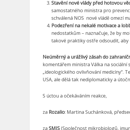
Stavění nové vlády před hotovou vě
samostatného ministra pro prevenci
schválená NOS nové vládě omezí mané
Podezření na nekalé motivace a lob
nedostatkům – naznačuje, že by moh
takové praktiky ostře odsoudit, aby
Neúměrný a urážlivý zásah do zahraniční
komentářem ministra Válka na sociální sí
„ideologického ovlivňování medicíny“. Te
USA, ale dělá tak nediplomaticky a úto
S úctou a očekáváním reakce,
za
Rozalio
: Martina Suchánková, předs
za
SMIS
(Společnost mikrobiologů, imun