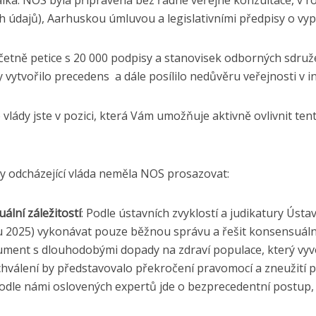
álka. NOS byla připravena bez řádné veřejné konzultace, v 
 údajů), Aarhuskou úmluvou a legislativními předpisy o vy
včetně petice s 20 000 podpisy a stanovisek odborných sdruž
vytvořilo precedens a dále posílilo nedůvěru veřejnosti v in
lády jste v pozici, která Vám umožňuje aktivně ovlivnit ten
y odcházející vláda neměla NOS prosazovat:
lní záležitostí
: Podle ústavních zvyklostí a judikatury Ústa
du 2025) vykonávat pouze běžnou správu a řešit konsensuáln
ment s dlouhodobými dopady na zdraví populace, který vyvol
Schválení by představovalo překročení pravomocí a zneužití p
odle námi oslovených expertů jde o bezprecedentní postup,