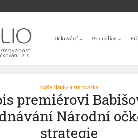
Očkování
Pro rodiče
Př
Naše články a stanoviska
is premiérovi Babišo
ednávání Národní očk
strategie