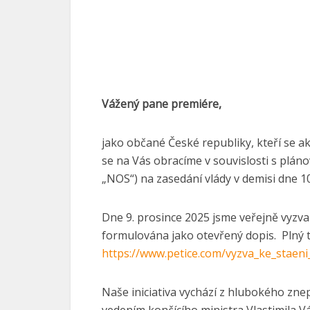
V Praze 9
Vážený pane premiére,
jako občané České republiky, kteří se a
se na Vás obracíme v souvislosti s plán
„NOS“) na zasedání vlády v demisi dne 10
Dne 9. prosince 2025 jsme veřejně vyzval
formulována jako otevřený dopis. Plný t
https://www.petice.com/vyzva_ke_staen
Naše iniciativa vychází z hlubokého zn