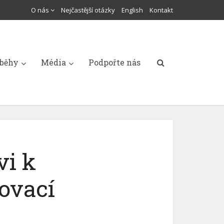
O nás
Nejčastější otázky
English
Kontakt
íběhy
Média
Podpořte nás
vi k
ovací