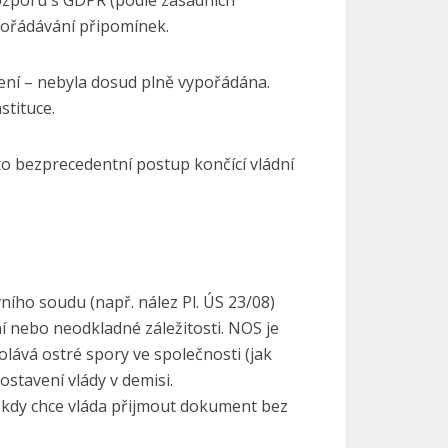
rozporu s GDPR (podle zásadních
pořádávání připomínek.
ení – nebyla dosud plně vypořádána.
stituce.
to bezprecedentní postup končící vládní
vního soudu (např. nález Pl. ÚS 23/08)
í nebo neodkladné záležitosti. NOS je
ává ostré spory ve společnosti (jak
ostavení vlády v demisi.
 kdy chce vláda přijmout dokument bez