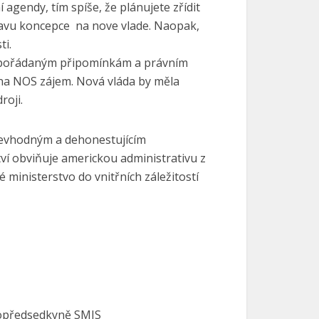
agendy, tím spíše, že plánujete zřídit
pravu koncepce na nove vlade. Naopak,
ti.
vypořádaným připomínkám a právním
 na NOS zájem. Nová vláda by měla
roji.
nevhodným a dehonestujícím
ctví obviňuje americkou administrativu z
 ministerstvo do vnitřních záležitostí
topředsedkyně SMIS