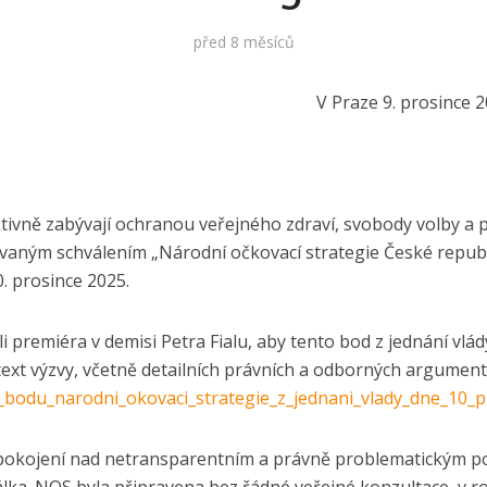
před 8 měsíců
. prosince 202
ktivně zabývají ochranou veřejného zdraví, svobody volby a
ovaným schválením „Národní očkovací strategie České republ
. prosince 2025.
i premiéra v demisi Petra Fialu, aby tento bod z jednání vlád
ext výzvy, včetně detailních právních a odborných argument
i_bodu_narodni_okovaci_strategie_z_jednani_vlady_dne_10_
epokojení nad netransparentním a právně problematickým p