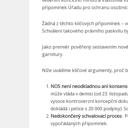
vedením končícího ministra Vlastimila V
připomínek Úřadu pro ochranu osobních
Žádná z těchto klíčových připomínek – 
Schválení takového právního paskvilu by 
Jako premiér pověřený sestavením nové v
garnitury.
Níže uvádíme klíčové argumenty, proč b
NOS není neodkladnou ani konsensuá
může vláda v demisi (od 23. listopa
vysoce kontroverzní koncepční doku
dokládá i petice s 20 000 podpisy). 
Nedokončený schvalovací proces:
P
vypořádaných připomínek.