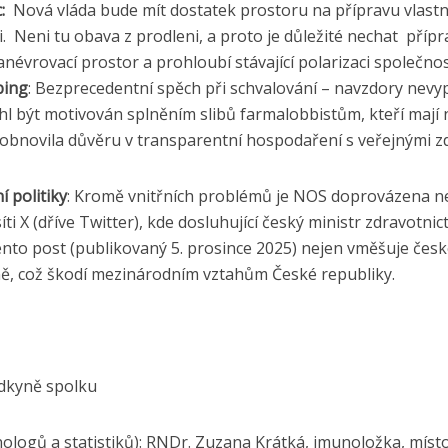
c:
Nová vláda bude mít dostatek prostoru na přípravu vlastní 
. Neni tu obava z prodleni, a proto je důležité nechat pří
vrovací prostor a prohloubí stávající polarizaci společnos
bing
: Bezprecedentní spěch při schvalování – navzdory ne
l být motivován splněním slibů farmalobbistům, kteří mají
 obnovila důvěru v transparentní hospodaření s veřejnými zd
 politiky
: Kromě vnitřních problémů je NOS doprovázena 
ti X (dříve Twitter), kde dosluhující český ministr zdravotni
nto post (publikovaný 5. prosince 2025) nejen vměšuje české
čně, což škodí mezinárodním vztahům České republiky.
edkyně spolku
ologů a statistiků): RNDr. Zuzana Krátká, imunoložka, mís