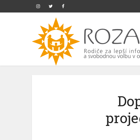
Dop
proj