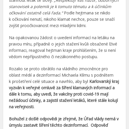
stáhnout leták se slovy:
„Respektuji Váš názor, odborných
stanovisek a polemik je k tomuto tématu a k účinkům
očkování ostatně celá řada.“
Podle hejtmana se nikdo
k očkování nenutí, nikoho klamat nechce, pouze se snaží
zvýšit proočkovanost mezi mladými lidmi.
Na opakovanou žádost o uvedení informací na letáku na
pravou míru, případně o jejich stažení kvůli obsažené lživé
informaci, reagoval hejtman kraje prohlášením, že si není
vědom nepřípustného či nezákonného postupu.
Rozalio se proto obrátilo na vládního zmocněnce pro
oblast médií a dezinformací Michaela Klímu s podnětem
k prošetření celé situace a navrhlo, aby byl
Karlovarský kraj
vyzván k veřejné omluvě za šíření klamavých informací a
dále k tomu, aby uvedl, že vakcíny proti covid-19 mají
nežádoucí účinky, a zajistil stažení letáků, které stále kolují
na veřejnosti.
Bohužel z došlé odpovědi je zřejmé, že Úřad vlády nemá v
úmyslu zastavit šíření těchto dezinformací. Odpověď