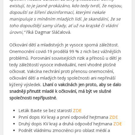
existují, to je jasně prokázáno, kdo tedy tvrdí, že nejsou,
dopouští se šíření dezinformací, kterými nekale
manipuluje s míněním mladých lidí. Je skandální, že se
toho dopouštějí samy úřady, ať už na krajské či vládní
úrovni,“
říká Dagmar Sláčalová.
Očkování dětí a mladistvých je vysoce sporná záležitost.
Onemocnění covid-19 prodělá 99 % z nich bez vážnějších
problémů. Porovnání souvisejících rizik a přínosů u dětí je
tedy záležitostí vysoce individuální, není vhodné plošně
očkovat. Vakcína nechrání proti přenosu onemocnění,
očkování dětí a mladých tedy společnosti ani nepřináší
kýžený výsledek.
Lhaní o vakcínách jen proto, aby se dalo
snadněji přinutit mladé k očkování, má být ve slušné
společnosti nepřípustné.
Leták Bavte se bez starostí
ZDE
První dopis KV kraji a první odpověď hejtmana
ZDE
Druhý dopis KV kraji a druhá odpověď hejtmana
ZDE
Podnět vládnímu zmocněnci pro oblast médií a