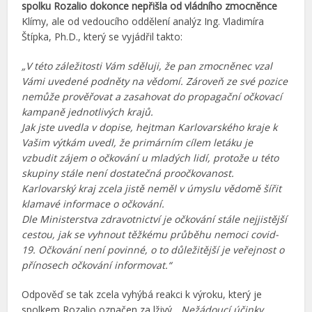
spolku Rozalio dokonce nepřišla od vládního zmocněnce
Klímy, ale od vedoucího oddělení analýz Ing. Vladimíra
Štípka, Ph.D., který se vyjádřil takto:
„V této záležitosti Vám sděluji, že pan zmocněnec vzal
Vámi uvedené podněty na vědomí. Zároveň ze své pozice
nemůže prověřovat a zasahovat do propagační očkovací
kampaně jednotlivých krajů.
Jak jste uvedla v dopise, hejtman Karlovarského kraje k
Vašim výtkám uvedl, že primárním cílem letáku je
vzbudit zájem o očkování u mladých lidí, protože u této
skupiny stále není dostatečná proočkovanost.
Karlovarský kraj zcela jistě neměl v úmyslu vědomě šířit
klamavé informace o očkování.
Dle Ministerstva zdravotnictví je očkování stále nejjistější
cestou, jak se vyhnout těžkému průběhu nemoci covid-
19. Očkování není povinné, o to důležitější je veřejnost o
přínosech očkování informovat.“
Odpověď se tak zcela vyhýbá reakci k výroku, který je
spolkem Rozalio označen za lživý. „
Nežádoucí účinky