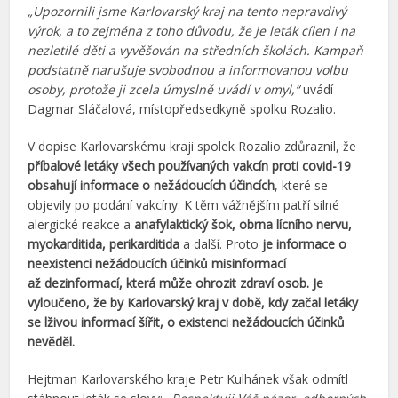
„Upozornili jsme Karlovarský kraj na tento nepravdivý
výrok, a to zejména z toho důvodu, že je leták cílen i na
nezletilé děti a vyvěšován na středních školách. Kampaň
podstatně narušuje svobodnou a informovanou volbu
osoby, protože ji zcela úmyslně uvádí v omyl,“
uvádí
Dagmar Sláčalová, místopředsedkyně spolku Rozalio.
V dopise Karlovarskému kraji spolek Rozalio zdůraznil, že
příbalové letáky všech používaných vakcín proti covid-19
obsahují informace o nežádoucích účincích
, které se
objevily po podání vakcíny. K těm vážnějším patří silné
alergické reakce a
anafylaktický šok, obrna lícního nervu,
myokarditida, perikarditida
a další. Proto
je informace o
neexistenci nežádoucích účinků misinformací
až dezinformací, která může ohrozit zdraví osob. Je
vyloučeno, že by Karlovarský kraj v době, kdy začal letáky
se lživou informací šířit, o existenci nežádoucích účinků
nevěděl.
Hejtman Karlovarského kraje Petr Kulhánek však odmítl