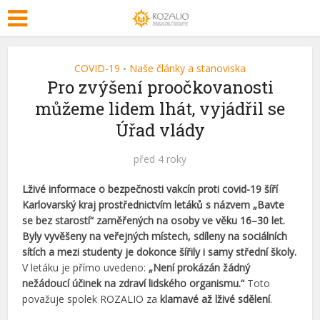
COVID-19
Naše články a stanoviska
•
Pro zvýšení proočkovanosti
můžeme lidem lhát, vyjádřil se
Úřad vlády
před 4 roky
Lživé informace o bezpečnosti vakcín proti covid-19 šíří
Karlovarský kraj prostřednictvím letáků s názvem „Bavte
se bez starostí“ zaměřených na osoby ve věku 16
–
30 let.
Byly vyvěšeny na veřejných místech, sdíleny na sociálních
sítích a mezi studenty je dokonce šířily i samy střední školy.
V letáku je přímo uvedeno:
„Není prokázán žádný
nežádoucí účinek na zdraví lidského organismu.“
Toto
považuje spolek ROZALIO za
klamavé až lživé sdělení
.