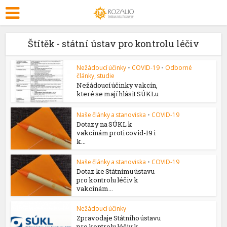
Štítěk - státní ústav pro kontrolu léčiv
Nežádoucí účinky
•
COVID-19
•
Odborné
články, studie
Nežádoucí účinky vakcín,
které se mají hlásit SÚKLu
Naše články a stanoviska
•
COVID-19
Dotazy na SÚKL k
vakcínám proti covid-19 i
k...
Naše články a stanoviska
•
COVID-19
Dotaz ke Státnímu ústavu
pro kontrolu léčiv k
vakcínám...
Nežádoucí účinky
Zpravodaje Státního ústavu
pro kontrolu léčiv k...