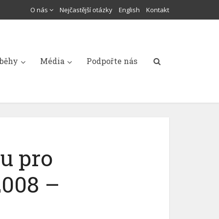
O nás
Nejčastější otázky
English
Kontakt
íběhy
Média
Podpořte nás
u pro
2008 –