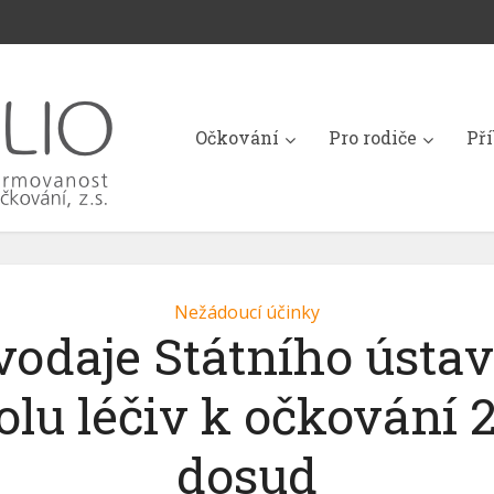
Očkování
Pro rodiče
Př
Nežádoucí účinky
vodaje Státního ústav
olu léčiv k očkování 
dosud